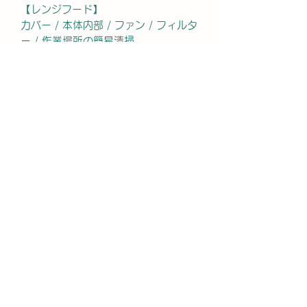
【レンジフード】
カバー / 本体内部 / ファン / フィルタ
ー / 作業場所の簡易清掃
【キッチン】
シンク / ガス台（ガステーブル） / ガ
スコンロ / IHクッキングヒーター / 戸
棚表面 / 照明 / 蛇口 / 壁面 / 窓 / グリ
ル / 排水口 / 作業場所の簡易清掃
【浴室】
鏡の水垢・ウロコ落とし / 浴槽（エプ
ロン内部含む） / 天井 / 照明 / 窓 / 蛇
口 / シャワー / 壁面 / 床 / 扉 / 換気扇
（簡易清掃） / 排水口 / トイレ・洗面
台の簡易清掃（3点ユニットの場合）
/ 作業場所の簡易清掃
サービスの流れ
1）クリーニング箇所の状況・動作を