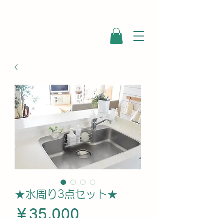
★水周り3点セット★
価
￥35,000