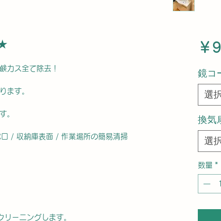
★
￥9
鹸カス全て除去！
鏡コ
ります。
選
す。
換気
 蛇口 / 収納庫表面 / 作業場所の簡易清掃
選
数量
*
クリーニングします。