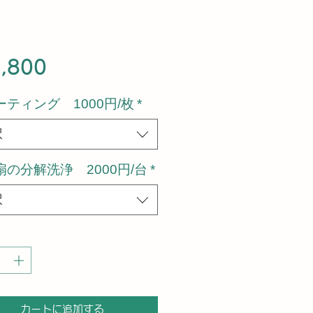
価
,800
格
ーティング 1000円/枚
*
択
扇の分解洗浄 2000円/台
*
択
カートに追加する